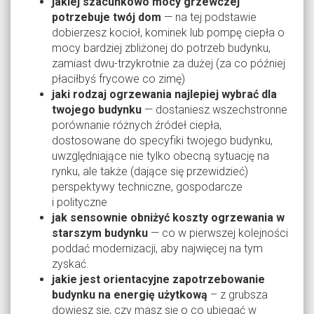
jakiej szacunkowo mocy grzewczej
potrzebuje twój dom
— na tej podstawie
dobierzesz kocioł, kominek lub pompę ciepła o
mocy bardziej zbliżonej do potrzeb budynku,
zamiast dwu-trzykrotnie za dużej (za co później
płaciłbyś frycowe co zimę)
jaki rodzaj ogrzewania najlepiej wybrać dla
twojego budynku
— dostaniesz wszechstronne
porównanie różnych źródeł ciepła,
dostosowane do specyfiki twojego budynku,
uwzględniające nie tylko obecną sytuację na
rynku, ale także (dające się przewidzieć)
perspektywy techniczne, gospodarcze
i polityczne
jak sensownie obniżyć koszty ogrzewania w
starszym budynku
— co w pierwszej kolejności
poddać modernizacji, aby najwięcej na tym
zyskać.
jakie jest orientacyjne zapotrzebowanie
budynku na energię użytkową
– z grubsza
dowiesz się, czy masz się o co ubiegać w