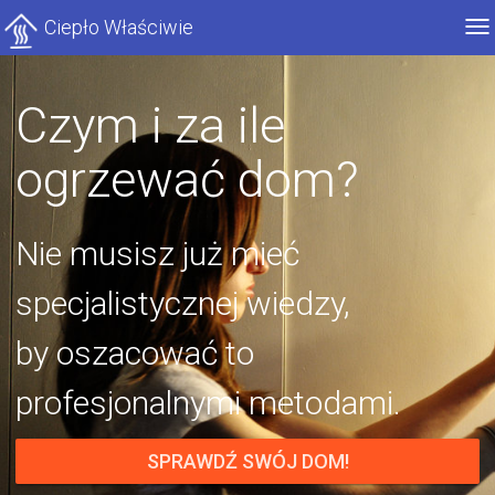
Ciepło Właściwie
Po
me
Czym i za ile
ogrzewać dom?
Nie musisz już mieć
specjalistycznej wiedzy,
by oszacować to
profesjonalnymi metodami.
SPRAWDŹ SWÓJ DOM!